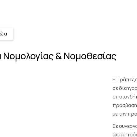
ζώα
 Νομολογίας & Νομοθεσίας
Η Τράπεζα
σε δικηγόρ
οποιονδήπ
πρόσβαση 
με την πρ
Σε συνεργ
έχετε πρό