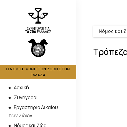
Νόμος και 
Τράπεζα
Η ΝΟΜΙΚΗ ΦΩΝΗ ΤΩΝ ΖΩΩΝ ΣΤΗΝ
ΕΛΛΑΔΑ
Αρχική
Συνήγοροι
Εργαστήριο Δικαίου
των Ζώων
Νόμος και Ζώα