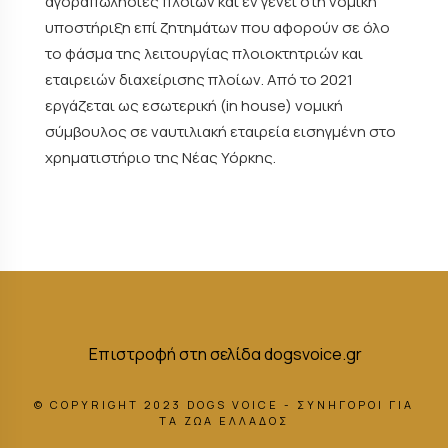
αγοραπωλησίες πλοίων και εν γένει στη νομική
υποστήριξη επί ζητημάτων που αφορούν σε όλο
το φάσμα της λειτουργίας πλοιοκτητριών και
εταιρειών διαχείρισης πλοίων. Από το 2021
εργάζεται ως εσωτερική (in house) νομική
σύμβουλος σε ναυτιλιακή εταιρεία εισηγμένη στο
χρηματιστήριο της Νέας Υόρκης.
Επιστροφή στη σελίδα dogsvoice.gr
© COPYRIGHT 2023 DOGS VOICE - ΣΥΝΗΓΟΡΟΙ ΓΙΑ
ΤΑ ΖΩΑ ΕΛΛΑΔΟΣ