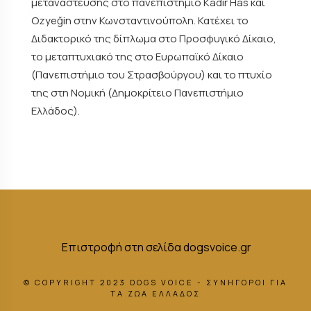
μετανάστευσης στο πανεπιστήμιο Kadir Has και
Ozyeğin στην Κωνσταντινούπολη. Κατέχει το
Διδακτορικό της δίπλωμα στο Προσφυγικό Δίκαιο,
το μεταπτυχιακό της στο Ευρωπαϊκό Δίκαιο
(Πανεπιστήμιο του Στρασβούργου) και το πτυχίο
της στη Νομική (Δημοκρίτειο Πανεπιστήμιο
Ελλάδος).
Επιστροφή στη σελίδα dogsvoice.gr
© COPYRIGHT 2023 DOGS VOICE - ΣΥΝΗΓΟΡΟΙ ΓΙΑ
ΤΑ ΖΩΑ ΕΛΛΑΔΟΣ