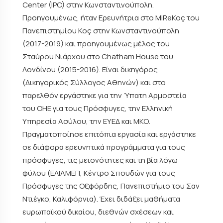
Center (IPC) στην Κωνσταντινούπολη.
Προηγουμένως, ήταν Ερευνήτρια στο MiReKoç του
Πανεπιστημίου Koç στην Κωνσταντινούπολη
(2017-2019) και προηγουμένως μέλος του
Σταύρου Νιάρχου στο Chatham House του
Λονδίνου (2015-2016). Είναι δικηγόρος
(Δικηγορικός Σύλλογος Αθηνών) και στο
παρελθόν εργάστηκε για την Ύπατη Αρμοστεία
του ΟΗΕ για τους Πρόσφυγες, την Ελληνική
Υπηρεσία Ασύλου, την ΕΥΕΔ και ΜΚΟ.
Πραγματοποίησε επιτόπια εργασία και εργάστηκε
σε διάφορα ερευνητικά προγράμματα για τους
πρόσφυγες, τις μειονότητες και τη βία λόγω
φύλου (ΕΛΙΑΜΕΠ, Κέντρο Σπουδών για τους
Πρόσφυγες της Οξφόρδης, Πανεπιστήμιο του Σαν
Ντιέγκο, Καλιφόρνια). Έχει διδάξει μαθήματα
ευρωπαϊκού δικαίου, διεθνών σχέσεων και