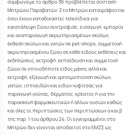
σύμφωνα με το άρθρο 36 προβλέπεται σύσταση
Μητρώου Παραβατών. Στο Μητρώο καταγράφονται
όσοι έχουν καταδικαστεί τελεσίδικα για:
εγκατάλειψη ζώου συντροφιάς, εισαγωγή, εμπορία
και αναπαραγωγή ακρωτηριασμένων σκύλων,
έκθεση σκύλων και γατών σε pet-shops, συμμετοχή
ακρωτηριασμένου ζώου σε κάθε είδους εκθέσεις και
εκδηλώσεις, εκτροφή, εκπαίδευση και συμμετοχή
ζώων σε οποιοδήποτε είδος μάχης αλλά και
εκτροφή, εξαγωγή και χρησιμοποίηση σκύλων,
γατών, ιπποειδών και ειδών νυφίτσας για
παραγωγή γούνας, δέρματος, κρέατος ή για την
παρασκευή φαρμακευτικών ή άλλων ουσιών καθώς
και όλες οι περιπτώσεις των περιπτώσεων α και β
της παρ. 1 του άρθρου 24. Οι εγγεγραμμένοι στο
Μητρώο δεν γίνονται αποδεκτοί στο ΕΜΖΣ ως