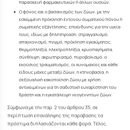
παρασκευή φαρμακευτικών ή άλλων ουσιών.
Ο φόνος και ο βασανισμός των ζώων, με την
εσκεμμένη πρόκληση έντονου σωματικού πόνου ή
σωματικής εξάντλησης, επικίνδυνης για την υγεία
τους, ιδίως με δηλητηρίαση, στραγγαλισμό,
απαγχονισμό, πνιγμό, πρόκληση εγκαύματος,
θερμοπληξία, ηλεκτροπληξία, κρυοπαγήματα,
σύνθλιψη, ακρωτηριασμό, πυροβολισμό, ο
εκούσιος τραυματισμός, οι κυνομαχίες και κάθε
είδους μάχες μεταξύ ζώων, η κτηνοβασία, η
σεξουαλική κακοποίηση ζώου με χρήση
αντικειμένων για τη σαδιστική ευχαρίστηση του
δράστη και η εγκατάλειψη νεογέννητων ζώων.
Σύμφωνα με την παρ. 2 του άρθρου 35, σε
περίπτωση επανάληψης της παράβασης τα
πρόστιμα διπλασιάζονται κάθε φορά. Τέλος,