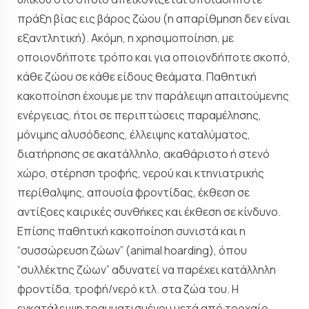
πράξη βίας εις βάρος ζώου (η απαρίθμηση δεν είναι
εξαντλητική). Ακόμη, η χρησιμοποίηση, με
οποιονδήποτε τρόπο και για οποιονδήποτε σκοπό,
κάθε ζώου σε κάθε είδους θεάματα. Παθητική
κακοποίηση έχουμε με την παράλειψη απαιτούμενης
ενέργειας, ήτοι σε περιπτώσεις παραμέλησης,
μόνιμης αλυσόδεσης, έλλειψης καταλύματος,
διατήρησης σε ακατάλληλο, ακαθάριστο ή στενό
χώρο, στέρηση τροφής, νερού και κτηνιατρικής
περίθαλψης, απουσία φροντίδας, έκθεση σε
αντίξοες καιρικές συνθήκες και έκθεση σε κίνδυνο.
Επίσης παθητική κακοποίηση συνιστά και η
“συσσώρευση ζώων” (animal hoarding), όπου
“συλλέκτης ζώων” αδυνατεί να παρέχει κατάλληλη
φροντίδα, τροφή/νερό κτλ. στα ζώα του. Η
εγκατάλειψη τραυματισμένου μετά από τροχαίο