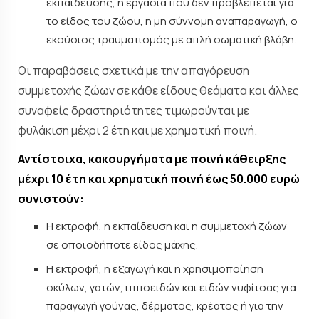
εκπαίδευσης, η εργασία που δεν προβλέπεται για
το είδος του ζώου, η μη σύννομη αναπαραγωγή, ο
εκούσιος τραυματισμός με απλή σωματική βλάβη.
Οι παραβάσεις σχετικά με την απαγόρευση
συμμετοχής ζώων σε κάθε είδους θεάματα και άλλες
συναφείς δραστηριότητες τιμωρούνται με
φυλάκιση μέχρι 2 έτη και με χρηματική ποινή.
Αντίστοιχα, κακουργήματα με ποινή κάθειρξης
μέχρι 10 έτη και χρηματική ποινή έως 50.000 ευρώ
συνιστούν:
Η εκτροφή, η εκπαίδευση και η συμμετοχή ζώων
σε οποιοδήποτε είδος μάχης.
Η εκτροφή, η εξαγωγή και η χρησιμοποίηση
σκύλων, γατών, ιπποειδών και ειδών νυφίτσας για
παραγωγή γούνας, δέρματος, κρέατος ή για την