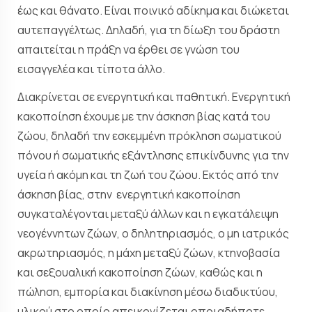
έως και θάνατο. Είναι ποινικό αδίκημα και διώκεται
αυτεπαγγέλτως. Δηλαδή, για τη δίωξη του δράστη
απαιτείται η πράξη να έρθει σε γνώση του
εισαγγελέα και τίποτα άλλο.
Διακρίνεται σε ενεργητική και παθητική. Ενεργητική
κακοποίηση έχουμε με την άσκηση βίας κατά του
ζώου, δηλαδή την εσκεμμένη πρόκληση σωματικού
πόνου ή σωματικής εξάντλησης επικίνδυνης για την
υγεία ή ακόμη και τη ζωή του ζώου. Εκτός από την
άσκηση βίας, στην ενεργητική κακοποίηση
συγκαταλέγονται μεταξύ άλλων και η εγκατάλειψη
νεογέννητων ζώων, ο δηλητηριασμός, ο μη ιατρικός
ακρωτηριασμός, η μάχη μεταξύ ζώων, κτηνοβασία
και σεξουαλική κακοποίηση ζώων, καθώς και η
πώληση, εμπορία και διακίνηση μέσω διαδικτύου,
υλικού στο οποίο απεικονίζεται οποιαδήποτε