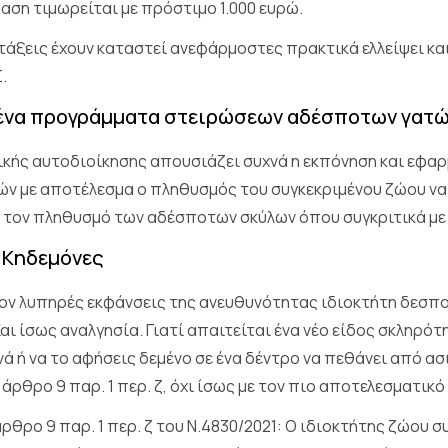
αση τιμωρείται με πρόστιμο 1.000 ευρώ.
τάξεις έχουν καταστεί ανεφάρμοστες πρακτικά ελλείψει κ
.
ένα προγράμματα στειρώσεων αδέσποτων γατ
ικής αυτοδιοίκησης απουσιάζει συχνά η εκπόνηση και εφ
 με αποτέλεσμα ο πληθυσμός του συγκεκριμένου ζώου να μ
με τον πληθυσμό των αδέσποτων σκύλων όπου συγκριτικά με τ
ι Κηδεμόνες
ον λυπηρές εκφάνσεις της ανευθυνότητας ιδιοκτήτη δεσποζ
αι ίσως αναλγησία. Γιατί απαιτείται ένα νέο είδος σκληρότ
ά ή να το αφήσεις δεμένο σε ένα δέντρο να πεθάνει από ασιτ
άρθρο 9 παρ. 1 περ. ζ, όχι ίσως με τον πιο αποτελεσματικό 
ρθρο 9 παρ. 1 περ. ζ του Ν.4830/2021: Ο ιδιοκτήτης ζώου 