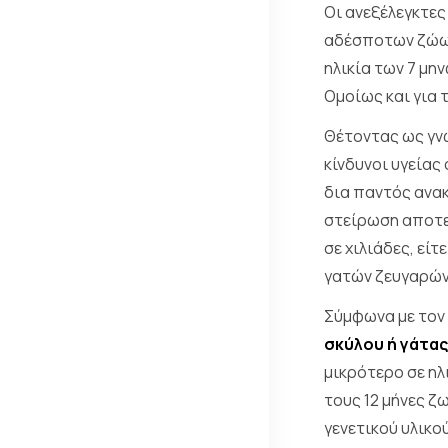
Οι ανεξέλεγκτες
αδέσποτων ζώων
ηλικία των 7 μην
Ομοίως και για 
Θέτοντας ως γνώ
κίνδυνοι υγείας
δια παντός ανακ
στείρωση αποτε
σε χιλιάδες, ε
γατών ζευγαρών
Σύμφωνα με τον 
σκύλου ή γάτας
μικρότερο σε ηλ
τους 12 μήνες ζ
γενετικού υλικο