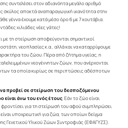
σης συντελέσει στον αδιανόητα μεγάλο αριθμό
ός σκύλος αποκτά αναπαραγωγική ικανότητα στην
κάθε γέννα έχουμε κατά μέσο όρο 6 με 7 κουτάβια.
ντάδες χιλιάδες νέες γάτες!
ι με τη στείρωση αποφεύγονται σημαντικοί
στάτη, νεοπλασίες κ.α., αλλά και να καταρρίψουμε
αρακτήρα του ζώου. Πέρα από ζήτημα υγείας, η
ταλελειμμένων νεογέννητων ζώων, που ανέρχονται
ποτων τα οποία κυρίως σε περιπτώσεις αδέσποτων
να προβεί σε στείρωση του δεσποζόμενου
ο είναι άνω του ενός έτους
. Εάν το ζώο είναι
να φροντίσει για τη στείρωσή του αφού συμπληρώσει
ν είναι υποχρεωτική για ζώα, των οποίων δείγμα
σης Γενετικού Υλικού Ζώων Συντροφιάς (ΕΦΑΓΥΖΣ).