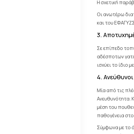
Η σχετική παράβ
Οι ανωτέρω δια
και του ΕΦΑΓΥΖΣ
3. Αποτυχημ
Σε επίπεδο τοπ
αδέσποτων γατών
ισχύει το ίδιο 
4. Ανεύθυνο
Μία από τις πλέ
Ανευθυνότητα. Κ
μέση του πουθεν
παθογένεια στο 
Σύμφωνα με το ά