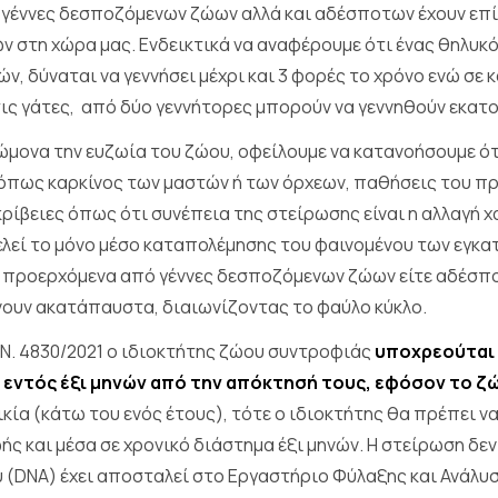
 γέννες δεσποζόμενων ζώων αλλά και αδέσποτων έχουν επί
 στη χώρα μας. Ενδεικτικά να αναφέρουμε ότι ένας θηλυκ
ών, δύναται να γεννήσει μέχρι και 3 φορές το χρόνο ενώ σε 
τις γάτες, από δύο γεννήτορες μπορούν να γεννηθούν εκατο
μονα την ευζωία του ζώου, οφείλουμε να κατανοήσουμε ότ
 όπως καρκίνος των μαστών ή των όρχεων, παθήσεις του προ
ρίβειες όπως ότι συνέπεια της στείρωσης είναι η αλλαγή χ
λεί το μόνο μέσο καταπολέμησης του φαινομένου των εγκα
ίτε προερχόμενα από γέννες δεσποζόμενων ζώων είτε αδέσ
ουν ακατάπαυστα, διαιωνίζοντας το φαύλο κύκλο.
Ν. 4830/2021 ο ιδιοκτήτης ζώου συντροφιάς
υποχρεούται 
 εντός έξι μηνών από την απόκτησή τους, εφόσον το ζώ
ικία (κάτω του ενός έτους), τότε ο ιδιοκτήτης θα πρέπει 
ωής και μέσα σε χρονικό διάστημα έξι μηνών. Η στείρωση δε
ύ (DNA) έχει αποσταλεί στο Εργαστήριο Φύλαξης και Ανάλυ