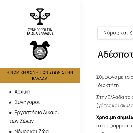
Νόμος και 
Αδέσπο
Η ΝΟΜΙΚΗ ΦΩΝΗ ΤΩΝ ΖΩΩΝ ΣΤΗΝ
Σύμφωνα με το α
ΕΛΛΑΔΑ
ιδιοκτήτη.
Αρχική
Στην Ελλάδα τα 
Συνήγοροι
(γάτες και σκύλο
Εργαστήριο Δικαίου
Χρήσιμη σημεί
των Ζώων
ιατροφαρμακευτ
Νόμος και Ζώα