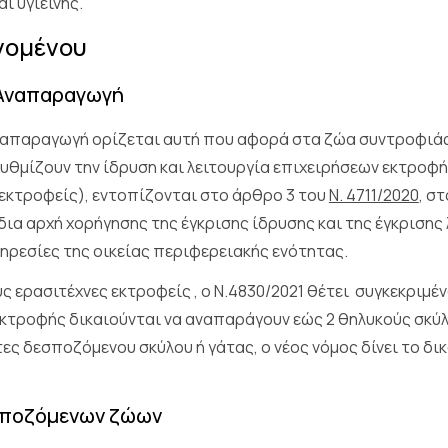
ι υγιεινής.
νομένου
 Αναπαραγωγή
απαραγωγή ορίζεται αυτή που αφορά στα ζώα συντροφιάς 
ρυθμίζουν την ίδρυση και λειτουργία επιχειρήσεων εκτρο
εκτροφείς), εντοπίζονται στο άρθρο 3 του
Ν. 4711/2020
, σ
δια αρχή χορήγησης της έγκρισης ίδρυσης και της έγκρισης
ηρεσίες της οικείας περιφερειακής ενότητας.
 ερασιτέχνες εκτροφείς , ο Ν.4830/2021 θέτει συγκεκριμέν
κτροφής δικαιούνται να αναπαράγουν εώς 2 θηλυκούς σκύλο
τες δεσποζόμενου σκύλου ή γάτας, ο νέος νόμος δίνει το δ
εσποζόμενων ζώων