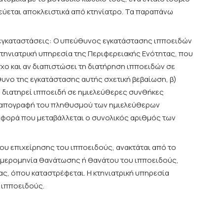
εύεται αποκλειστικά από κτηνίατρο. Τα παραπάνω
 εγκαταστάσεις: Ο υπεύθυνος εγκατάστασης ιπποειδών
 κτηνιατρική υπηρεσία της Περιφερειακής Ενότητας, που
γχο και αν διαπιστώσει τη διατήρηση ιπποειδών σε
υνο της εγκατάστασης αυτής σχετική βεβαίωση, β)
υ διατηρεί ιπποειδή σε ημιελεύθερες συνθήκες
ας απογραφή του πληθυσμού των ημιελεύθερων
ε φορά που μεταβάλλεται ο συνολικός αριθμός των
υ επιχείρησης του ιπποειδούς, ανακτάται από το
 ημερομηνία θανάτωσης ή θανάτου του ιπποειδούς,
ας, όπου καταστρέφεται. Η κτηνιατρική υπηρεσία
 ιπποειδούς.