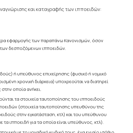
 αναγνώρισης και καταγραφής των ιπποειδών:
έτρα εφαρμογής των παραπάνω Κανονισμών, όσον
η των δεσποζόμενων ιπποειδών.
ιδούς) ή υπεύθυνος επιχείρησης (φυσικό ή νομικό
ρισμένη χρονική διάρκεια) υποχρεούται να διατηρεί
 στην οποία ανήκει.
ούνται τα στοιχεία ταυτοποίησης του ιπποειδούς
πποειδών (στοιχεία ταυτοποίησης υπευθύνου της
οειδούς στην εγκατάσταση, κτλ) και του υπεύθυνου
τα ιπποειδή για τα οποία είναι υπεύθυνος, κτλ).
ομικά με το μοναδικό κωδικό τους, ένα ενιαίο ισόβιο