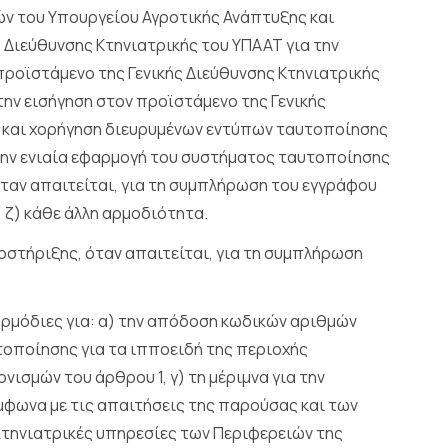
ν του Υπουργείου Αγροτικής Ανάπτυξης και
ς Διεύθυνσης Κτηνιατρικής του ΥΠΑΑΤ για την
προϊστάμενο της Γενικής Διεύθυνσης Κτηνιατρικής
την εισήγηση στον προϊστάμενο της Γενικής
η και χορήγηση διευρυμένων εντύπων ταυτοποίησης
α την ενιαία εφαρμογή του συστήματος ταυτοποίησης
όταν απαιτείται, για τη συμπλήρωση του εγγράφου
 ζ) κάθε άλλη αρμοδιότητα.
ποστήριξης, όταν απαιτείται, για τη συμπλήρωση
αρμόδιες για: α) την απόδοση κωδικών αριθμών
τοποίησης για τα ιπποειδή της περιοχής
ισμών του άρθρου 1, γ) τη μέριμνα για την
μφωνα με τις απαιτήσεις της παρούσας και των
ι κτηνιατρικές υπηρεσίες των Περιφερειών της