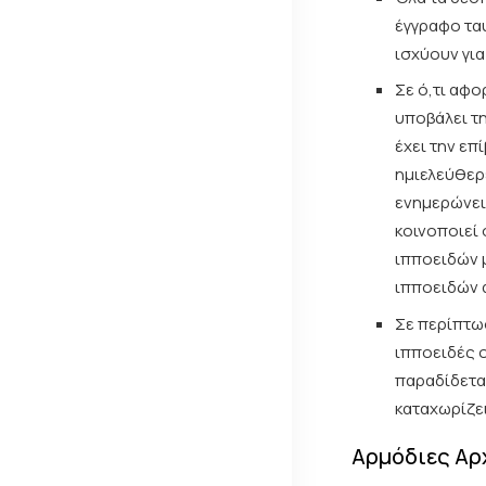
έγγραφο τα
ισχύουν για
Σε ό,τι αφ
υποβάλει τη
έχει την επ
ημιελεύθερ
ενημερώνει
κοινοποιεί
ιπποειδών 
ιπποειδών 
Σε περίπτω
ιπποειδές 
παραδίδεται
καταχωρίζει
Αρμόδιες Αρχ