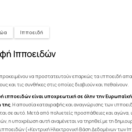
ζώα
Ιπποειδή
φή Ιπποειδών
ι προκειμένου να προστατευτούν επαρκώς τα ιπποειδή απα
ους και τις συνθήκες στις οποίες διαβιούν και πεθαίνουν.
ή ιπποειδών είναι υποχρεωτική σε όλην την Ευρωπαϊκή
 της
. H απουσία καταγραφής και αναγνώρισης των ιπποει
ται σε αυτό. Μετά από πολυετείς προσπάθειες και αγώνα,
ν, η υποχρέωση αυτή αναμένεται να τηρηθεί με τη δημιουρ
ιπποειδών («Κεντρική Ηλεκτρονική Βάση Δεδομένων των Ιπ