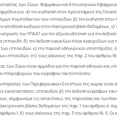
οστασίας των Ζώων, Φαρμάκων και Κτηνιατρικών Εφαρμογώ
αρμόδια για: α) την εισήγηση στον προϊστάμενο της Γενική
σιμων πομποδεκτών των ιπποειδών, β) την εισήγηση στον 
ην απόδοση κωδικού στην ηλεκτρονική βάση δεδομένων, γ) 
ιατρικής του ΥΠΑΑΤ για την εξουσιοδότηση για την έκδοσ
α ιπποειδή, δ) την έκδοση εγκυκλίων ή/και εγχειριδίων γι
 των ιπποειδών, ε) την παροχή οδηγιών και υποστήριξης, 
ν ιπποειδών, στ) τους ελέγχους της παρ. 2 του άρθρου 16,
ίας των Ζώων είναι αρμόδια για την παροχή οδηγιών και υ
ών πληροφοριών του εγγράφου ταυτοποίησης.
 υπηρεσίες των Περιφερειακών Ενοτήτων της χώρας είναι 
ις εγκαταστάσεις ιπποειδών, β) την έκδοση εγγράφων ταυ
υς, σύμφωνα με τις απαιτήσεις της παρούσας και των Κανον
λεκτρονικής βάσης δεδομένων της παρ. 1 του άρθρου 4, σύ
άρθρου 1, δ) τους ελέγχους της παρ. 3 του άρθρου 16. 5. Ο