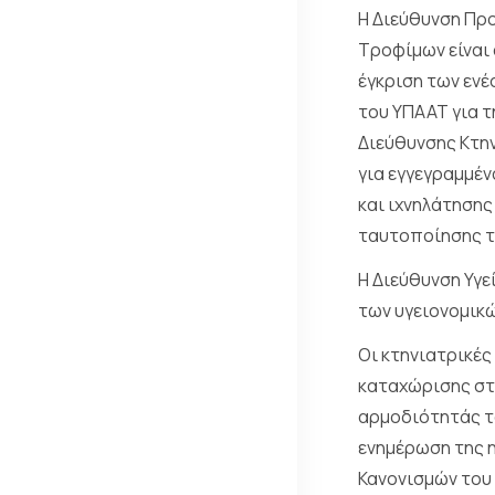
Η Διεύθυνση Πρ
Τροφίμων είναι 
έγκριση των ενέ
του ΥΠΑΑΤ για τ
Διεύθυνσης Κτην
για εγγεγραμμέν
και ιχνηλάτησης
ταυτοποίησης τω
Η Διεύθυνση Υγε
των υγειονομικ
Οι κτηνιατρικές
καταχώρισης στ
αρμοδιότητάς το
ενημέρωση της η
Κανονισμών του 