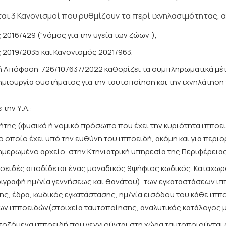
ται 3 Κανονισμοί που ρυθμίζουν τα περί ιχνηλασιμότητας,
2016/429 (“νόμος για την υγεία των ζώων”),
 2019/2035 και Κανονισμός 2021/963.
ή Απόφαση 726/107637/2022 καθορίζει τα συμπληρωματικά μ
ημιουργία συστήματος για την ταυτοποίηση και την ιχνηλάτησ
την Υ.Α.:
τήτης (φυσικό ή νομικό πρόσωπο που έχει την κυριότητα ιπποε
οποίο έχει υπό την ευθύνη του ιπποειδή, ακόμη και για περιο
ημερωμένο αρχείο, στην Κτηνιατρική υπηρεσία της Περιφέρειας
ποειδές αποδίδεται ένας μοναδικός 9ψήφιος κωδικός. Καταχωρ
ριγραφή ημ/νία γεννήσεως και θανάτου), των εγκαταστάσεων ι
ς, έδρα, κωδικός εγκατάστασης, ημ/νία εισόδου του κάθε ιππ
ν ιπποειδών(στοιχεία ταυτοποίησης, αναλυτικός κατάλογος με 
οζόμενα ιπποειδή που γεννιούνται στη χώρα ταυτοποιούνται ατ