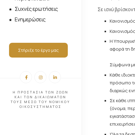
Συχνές ερωτήσεις
Σε ισχύ βρίσκον
Ενημερώσεις
Κανονισμός 
Κανονισμός
Η Υπουργικ
αφορά τη δ
Στήριξε το έργο μας
Σύμφωνα με 
Κάθε ιδιοκ
πρόσωπο το 
διαρκώς εν
Η ΠΡΟΣΤΑΣΙΑ ΤΩΝ ΖΩΩΝ
ΚΑΙ ΤΩΝ ΔΙΚΑΙΩΜΑΤΩΝ
Σε κάθε ιπ
ΤΟΥΣ ΜΕΣΩ ΤΟΥ ΝΟΜΙΚΟΥ
ΟΙΚΟΣΥΣΤΗΜΑΤΟΣ
(όνομα, πε
εγκατάσταση
επιχειρήσεω
Όλα τα δεσπ