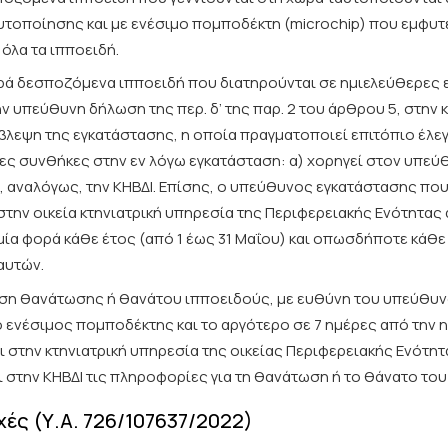
υτοποίησης και με ενέσιμο πομποδέκτη (microchip) που εμφυτ
 όλα τα ιπποειδή.
ορά δεσποζόμενα ιπποειδή που διατηρούνται σε ημιελεύθερες
ν υπεύθυνη δήλωση της περ. δ’ της παρ. 2 του άρθρου 5, στην
ίβλεψη της εγκατάστασης, η οποία πραγματοποιεί επιτόπιο έλε
ες συνθήκες στην εν λόγω εγκατάσταση: α) χορηγεί στον υπεύθ
, αναλόγως, την ΚΗΒΔΙ. Επίσης, ο υπεύθυνος εγκατάστασης πο
 στην οικεία κτηνιατρική υπηρεσία της Περιφερειακής Ενότητ
μία φορά κάθε έτος (από 1 έως 31 Μαΐου) και οπωσδήποτε κάθ
αυτών.
ση θανάτωσης ή θανάτου ιπποειδούς, με ευθύνη του υπεύθυνο
ο ενέσιμος πομποδέκτης και το αργότερο σε 7 ημέρες από την
 στην κτηνιατρική υπηρεσία της οικείας Περιφερειακής Ενότητ
 στην ΚΗΒΔΙ τις πληροφορίες για τη θανάτωση ή το θάνατο του
ές (Υ.Α. 726/107637/2022)