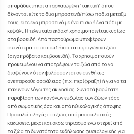
απαράδεκτη και απαρχαιωμένη “τακτική” όπου
δένονται είτε τα δύο μπροστινά/πίσω πόδια μεταξύ
τους, είτε ένα μπροστινό με ένα πίσω ή ένα πόδι με
κεφάλι. Η τελευταία εκδοχή χρησιμοποιείται κυρίως
στα βοοειδή. Από παστούρωμα υποφέρουν
συχνότερα τα ιπποειδή και τα παραγωγικά ζώα
(αιγοπρόβατα και βοοειδή). Το χρησιμοποιούν
προκειμένου να αποτρέψουν τα ζώα από το να
διαφύγουν όταν φυλάσσονται σε συνθήκες
ανεπαρκούς ασφάλειας (π.χ. περίφραξη) ή για να τα
παχύνουν λόγω της ακινησίας. Συνιστά βαρύτατη
παραβίαση των κανόνων ευζωίας των ζώων τόσο
από σωματικής όσο και από ηθικολογικής άποψης.
Προκαλεί πληγές στα ζώα, από μυοσκελετικές
κακώσεις, μέχρι και ακρωτηριασμό ενώ στερεί από
τα ζώα τη δυνατότητα εκδήλωσης φυσιολογικής για