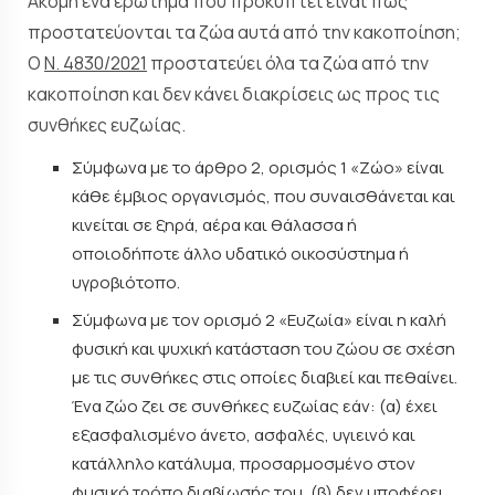
Ακόμη ένα ερώτημα που προκύπτει είναι πώς
προστατεύονται τα ζώα αυτά από την κακοποίηση;
Ο
Ν. 4830/2021
προστατεύει όλα τα ζώα από την
κακοποίηση και δεν κάνει διακρίσεις ως προς τις
συνθήκες ευζωίας.
Σύμφωνα με το άρθρο 2, ορισμός 1 «Ζώο» είναι
κάθε έμβιος οργανισμός, που συναισθάνεται και
κινείται σε ξηρά, αέρα και θάλασσα ή
οποιοδήποτε άλλο υδατικό οικοσύστημα ή
υγροβιότοπο.
Σύμφωνα με τον ορισμό 2 «Ευζωία» είναι η καλή
φυσική και ψυχική κατάσταση του ζώου σε σχέση
με τις συνθήκες στις οποίες διαβιεί και πεθαίνει.
Ένα ζώο ζει σε συνθήκες ευζωίας εάν: (α) έχει
εξασφαλισμένο άνετο, ασφαλές, υγιεινό και
κατάλληλο κατάλυμα, προσαρμοσμένο στον
φυσικό τρόπο διαβίωσής του, (β) δεν υποφέρει