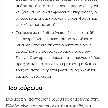
από καταστάσεις, όπως πόνος, φόβος και αγωνία
και (γ) είναι ικανό να εκφράζει συμπεριφορές, οι
οποίες είναι σημαντικές για την καλή φυσική και
ψυχική του κατάσταση.”
Σύμφωνα με το άρθρο 24 παρ. 1 περ. (α) και (β)
“..απαγορεύονται: η κακοποίηση, η κακή και η
βάναυση μεταχείριση οποιουδήποτε είδους
ζώου,..” και “.. ο φόνος και ο βασανισμός των
ζώων…”. Όταν όμως πρόκειται για παραγωγικά ζώα
προς σφαγή, πότε είναι νόμιμη η αντιμετώπισή
τους και πότε θεωρείται βασανισμός ή κακή και
βάναυση μεταχείριση;
Παστούρωμα
Μία μορφή κακοποίησης ιδιαίτερα δημοφιλής στην
Ελλάδα, είναι το παστούρωμα ή ιπποπέδη, μία